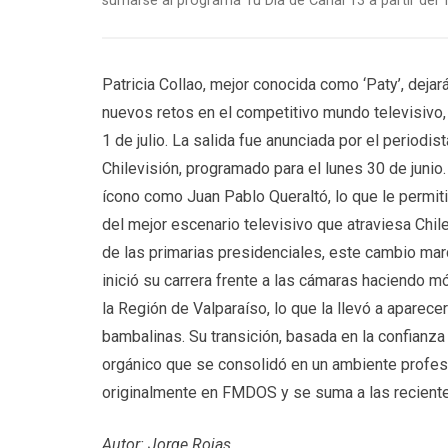
sumarse al programa Tu Día de Canal 13 a partir del 1 
Patricia Collao, mejor conocida como ‘Paty’, deja
nuevos retos en el competitivo mundo televisivo, 
1 de julio. La salida fue anunciada por el periodis
Chilevisión, programado para el lunes 30 de junio
ícono como Juan Pablo Queraltó, lo que le permiti
del mejor escenario televisivo que atraviesa Chil
de las primarias presidenciales, este cambio marca
inició su carrera frente a las cámaras haciendo
la Región de Valparaíso, lo que la llevó a aparecer
bambalinas. Su transición, basada en la confianza
orgánico que se consolidó en un ambiente profesi
originalmente en FMDOS y se suma a las recientes
Autor: Jorge Rojas